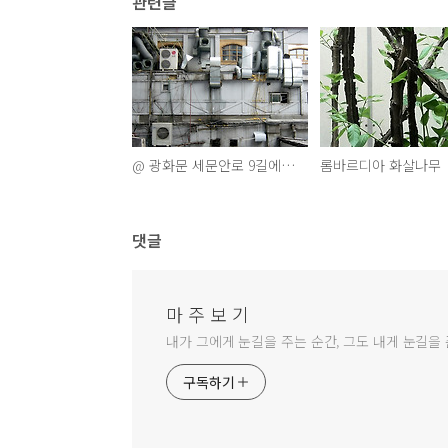
관련글
@ 광화문 세문안로 9길에서....2002
롬바르디아 화살나무
댓글
마 주 보 기
내가 그에게 눈길을 주는 순간, 그도 내게 눈길을 
구독하기