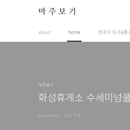
본문 바로가기
마 주 보 기
about
home
한국의 민가&풍
마주보기
화성휴게소 수세미넝
by mooksu
2012. 9. 8.