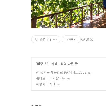
공감
구독하기
'
마주보기
' 카테고리의 다른 글
@ 광화문 세문안로 9길에서....2002
(1)
롬바르디아 화살나무
(0)
해랑화의 자태
(0)