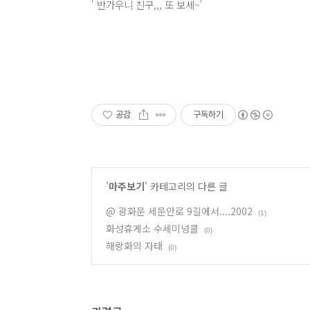
' 반가우니 친구,,, 또 보세~'
공감
구독하기
'
마주보기
' 카테고리의 다른 글
@ 광화문 세문안로 9길에서....2002
(1)
화성휴게소 수세미넝쿨
(0)
해랑화의 자태
(0)