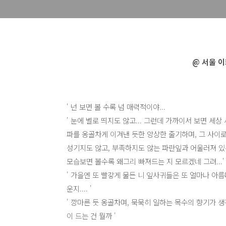
@ 서울 이
' 넌 보면 볼 수록 넘 매력적이야...
' 눈에 별로 띄지도 않고... 그런데 가까이서 보면 세상 
파를 옹골차게 이겨낸 듯한 앙상한 줄기하며, 그 사이
성기지도 않고, 부족하지도 않는 파란잎과 어울러져 
모습보면 볼수록 왜그리 빠져드는 지 모르겠네 그려...
' 가을엔 또 빨갛게 물든 니 잎사귀들은 또 얼마나 아름
운지.... '
' 깡마른 듯 옹골차며, 묵묵히 일하는 목수의 향기가 생
이 드는 건 뭘까 '