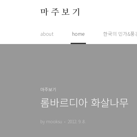
본문 바로가기
마 주 보 기
about
home
한국의 민가&풍
마주보기
롬바르디아 화살나무
by mooksu
2012. 9. 8.