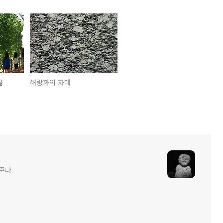
쿨
해랑화의 자태
준다.