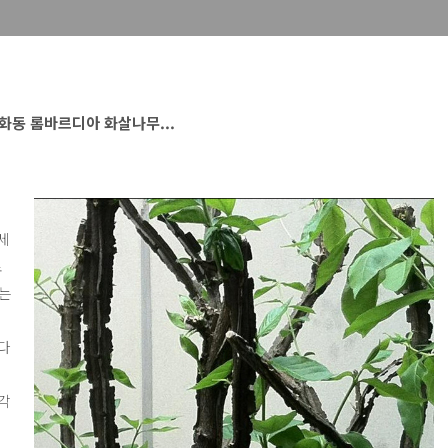
화동 롬바르디아 화살나무...
세
로
있는
'
다
각