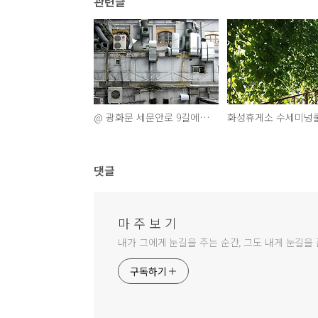
관련글
@ 광화문 세문안로 9길에서....2002
화성휴게소 수세미넝
댓글
마 주 보 기
내가 그에게 눈길을 주는 순간, 그도 내게 눈길을 
구독하기