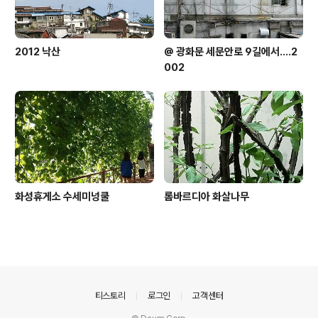
2012 낙산
@ 광화문 세문안로 9길에서....2
002
화성휴게소 수세미넝쿨
롬바르디아 화살나무
의안내
티스토리
로그인
고객센터