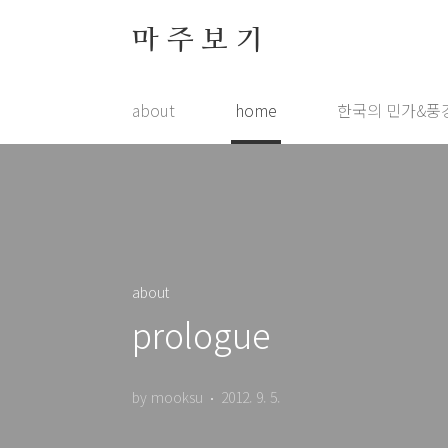
본문 바로가기
마 주 보 기
about
home
한국의 민가&풍
about
prologue
by mooksu
2012. 9. 5.